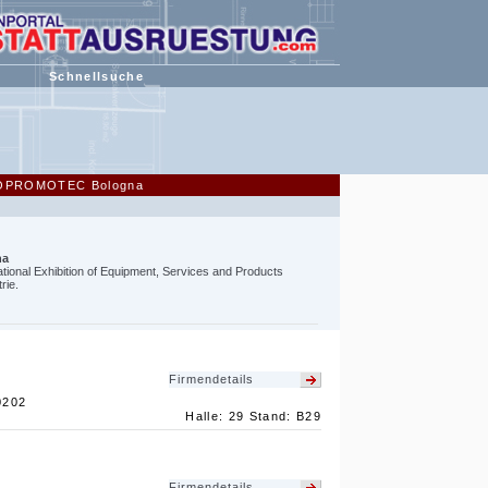
Schnellsuche
UTOPROMOTEC Bologna
na
nal Exhibition of Equipment, Services and Products
rie.
Firmendetails
0202
Halle: 29 Stand: B29
Firmendetails