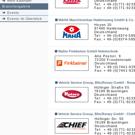
mein Kalender
Deutschland
Tel:
+ 49-(0)771-923
Branchengalerie
Fax:
+ 49-(0)771-923
Events
Events im Überblick
MAHA Maschinenbau Haldenwang GmbH & Co.
Hoyen 20
87490 Haldenwang
Deutschland
Tel:
+ 49-(0)8374-58
Fax:
+ 49-(0)8374-58
Walter Finkbeiner GmbH Hebetechnik
Alte Poststr. 9
72250 Freudenstadt
Deutschland
Tel:
+ 49-(0)7441-92
Fax:
+ 49-(0)7441-92
Vehicle Service Group, BlitzRotary GmbH - Rota
Hüfinger Straße 55
78199 Bräunlingen
Deutschland
Tel:
+ 49-(0)771-923
Fax:
+ 49-(0)771-923
Vehicle Service Group, BlitzRotary GmbH - Chief
Hüfinger Str. 55
78199 Bräunlingen
Deutschland
Tel:
+ 49-(0)771-923
Fax:
+ 49-(0)771-923