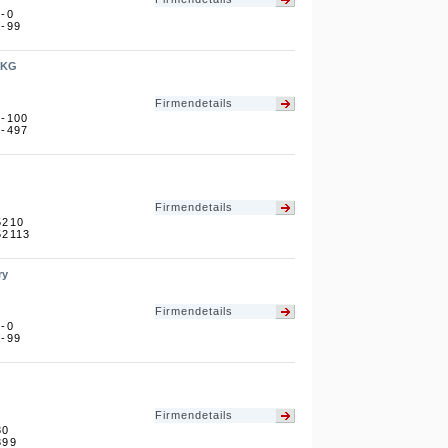
3-0
3-99
 KG
Firmendetails
5-100
5-497
Firmendetails
5210
52113
ry
Firmendetails
3-0
3-99
Firmendetails
30
399