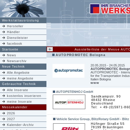
Werkstattausrüstung
Hersteller
Händler
Dienstleister
facebook
Startseite
Ausstellerliste der Messe A
AUTOPROMOTEC Bologna
News
Newsarchiv
20.05.2015 - 24.05.2015
Neue Technik
AUTOPROMOTEC Bolog
AUTOPROMOTEC - Internatio
Alle Angebote
for the Transportation Indust
meine Angebote
Italien Bologna
www
Gebrauchte Technik
Alle Inserate
AUTOPSTENHOJ GmbH
kostenlos inserieren
Sandkampstr. 90
48432 Rheine
meine Inserate
Deutschland
Messekalender
Tel:
+ 49-(0)5971-86
2026
2027
Vehicle Service Group, BlitzRotary GmbH - Blitz
Hüfinger Straße 55
Kalender-Archiv
78199 Bräunlingen