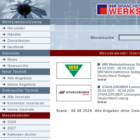
Werkstattausrüstung
Hersteller
Händler
Messesuche
Dienstleister
facebook
Startseite
Messekalender Übers
News
WM Werkstattmesse Stu
Newsarchiv
04.04.2025 - 06.04.2025
Neue Technik
WM Werkstattmesse Stuttga
Deutschland Stuttgart
Alle Angebote
www
meine Angebote
STAHLGRUBER Leistun
Gebrauchte Technik
05.04.2025 - 06.04.2025
STAHLGRUBER Leistungssc
Alle Inserate
Deutschland Leipzig
www
kostenlos inserieren
meine Inserate
Stand : 08.08.2026 Alle Angaben ohne Gew
Messekalender
2026
2027
Kalender-Archiv