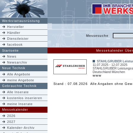
Werkstattausrüstung
Hersteller
Händler
Messesuche
Dienstleister
facebook
Startseite
Messekalender Über
News
STAHLGRUBER Leistu
Newsarchiv
11.07.2025 - 12.07.2025
Neue Technik
STAHLGRUBER Leistungss
Deutschland München
Alle Angebote
www
meine Angebote
Stand : 07.08.2026 Alle Angaben ohne Gew
Gebrauchte Technik
Alle Inserate
kostenlos inserieren
meine Inserate
Messekalender
2026
2027
Kalender-Archiv