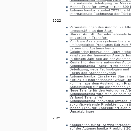
internationale Beteiligung zur Messe
Messe Frankfurt erwartet rund 600 
Automechanika Istanbul 2023 bricht 
internationale Fachmesse der Türk
2022
Veranstaltungen des Automotive Aft
turnusmäßig an den Start
Starker Auftritt: Der internationale 
ist zurück in Frankfurt
Von A wie Assistenzsysteme bis Z w
umfangreiches Programm lädt zum E
Lernen und Austauschen ein
Celebrating Innovations: Jetzt ste
Finalisten der Innovation Awards fes
In diesem Jahr neu auf der Automec
Restart für den internationalen Auto
Automechanika Frankfurt mit hoher i
Beteiligung, neue Technologien und 
Fokus des Branchenevents
Automechanika: Ein starker Start i
Zurück zu internationaler Größe: Üb
kommen aus dem Ausland nach Fran
Anmeldungen für die Automechanika
Neue Talente für den Automotive Aft
Automechanika wird Mitglied beim n
Verband Talents4AA
Automechanika Innovation Awards: 
zukunftsweisende Produkte noch st
Messe Frankfurt konzentriert sich au
Umsatzbringer
2021
Kooperation mit APRA wird fortgese
auf der Automechanika Frankfurt 20