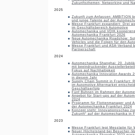
Zukunftsthemen, Networking und N
2025
Zukunft zum Anfassen: AMBITION br
und junge Talente auf der Automec
Messe Frankfurt expandiert: Drei we
im Geschäftsbereich Automotive
Automechanika und VDIK kooperiere
Automechanika Frankfurt 2026
Neue Automechanika Roadshow: Sof
Vehicles und die Folgen für den Aut
Messe Frankfurt und ASA-Verband b
Partnerschaft
2024
Automechanika Shanghai: 20. Jubil
mit beeindruckender Ausstellerbete
Fokus auf Nachhaltigkeit
Automechanika Innovation Awards 2
in diesem Jahr
Supply Chain Summit in Frankfurt: R
im Automotive Aftermarket entschei
Geschäftserfolg
Fünf Bühnen im Rahmen der Autom
Angebot für Start-ups auf der Auto
2024
Programm für Flottenmanager und A
der Automechanika Frankfurt 2024
Konzept steht: Innovationsschau zu
Zukunft“ auf der Automechanika in F
2023
Messe Frankfurt legt Messlatte für
Neuer Höchststand bei Besucher-Vor
Automechanika Shanghai 2023 erwar