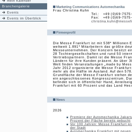
mein Kalender
Branchengalerie
Marketing Communications Automechanika
Frau Christina Kuhn
Events
Tel.:
+49 (0)69-7575
Fax:
+49 (0)69-7575
Events im Überblick
christina.kuhn@messef
Firmenprofil
Die Messe Frankfurt ist mit 538* Millionen
weltweit 1.891* Mitarbeitern das größte de
Messeunternehmen. Der Konzern besitzt ei
28 Tochtergesellschaften und rund 50 inter
Vertriebspartnern. Damit ist die Messe Fran
Ländern für ihre Kunden präsent. An über 3
Welt finden Veranstaltungen „made by Messe
Jahr 2012 organisierte die Messe Frankfur
mehr als die Hälfte im Ausland. Auf den 57
Grundfläche der Messe Frankfurt stehen de
ein angeschlossenes Kongresszentrum. D
befindet sich in öffentlicher Hand, Anteilsei
Frankfurt mit 60 Prozent und das Land Hes
News
2026
Premiere der Automechanika Jakarta
Prozent der Fläche bereits gebucht
Vor 100 Jahren: Messe Frankfurt pr
der Stadt
Automechanika Frankfurt mit neuen