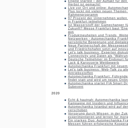
Engine started – der Auftakt für de
Herbst ist gemacht!
Live vor Ort und online: Automechani
Plus lockt mit vielen neuen Theme
Rahmenprogramm
97 Prozent der Unternehmen wollen
in Frankfurt teilnehmen
Ist Wasserstoff der Gamechanger für
Zukunft? Messe Frankfurt baut 'Ener
aus
Produktneuheiten und Trends, Weite
Netzwerken - Automechanika Frankfu
persönliche Begegnung und digitale
Neue Partnerschaft der Messegesell
und Friedrichshafen setzt auf innova
Let's talk business: Experten diskut
Connectivity und Daten als "Währun
Deutsche Teilnehmer im Endspurt f
Lack & Karosserie Wettbewerb
Automechanika Frankfurt mit neuem
Let's talk business: Web-Talk zu alt
Antriebsstoffen
Automechanika Frankfurt: Führende
findet statt und wird um neues Onli
Automechanika startet FIA Smart Dr
Subevent
2020
Echt & hautnah: Automechanika laun
Kampagne mit Insidern und Influenc
Automechanika Istanbul wird auf den
verschoben
Vorsprung durch Wissen: in der Zuk
experimentieren und lernen für mor
Ein starkes Duo: Automechanika F
Messen führen erfolgreiche Kooperat