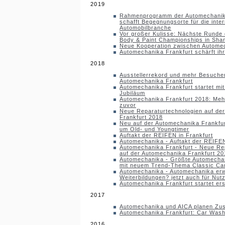
2019
Rahmenprogramm der Automechanik
schafft Begegnungsorte für die inter
Automobilbranche
Vor großer Kulisse: Nächste Runde
Body & Paint Championships in Sha
Neue Kooperation zwischen Automec
Automechanika Frankfurt schärft ihr 
2018
Ausstellerrekord und mehr Besucher
Automechanika Frankfurt
Automechanika Frankfurt startet mit
Jubiläum
Automechanika Frankfurt 2018: Mehr
zuvor
Neue Reparaturtechnologien auf de
Frankfurt 2018
Neu auf der Automechanika Frankfu
um Old- und Youngtimer
Auftakt der REIFEN in Frankfurt
Automechanika - Auftakt der REIFEN
Automechanika Frankfurt - Neue Re
auf der Automechanika Frankfurt 20
Automechanika - Größte Automechan
mit neuem Trend-Thema Classic Ca
Automechanika - Automechanika erw
Weiterbildungen? jetzt auch für Nut
Automechanika Frankfurt startet e
2017
Automechanika und AICA planen Zu
Automechanika Frankfurt: Car Wash z
2016