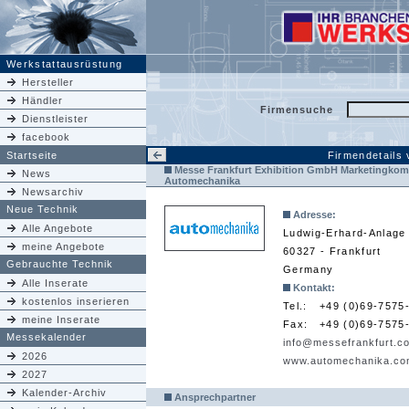
Werkstattausrüstung
Hersteller
Händler
Firmensuche
Dienstleister
facebook
Startseite
Firmendetails
Messe Frankfurt Exhibition GmbH Marketingko
News
Automechanika
Newsarchiv
Neue Technik
Adresse:
Alle Angebote
Ludwig-Erhard-Anlage
meine Angebote
60327 - Frankfurt
Gebrauchte Technik
Germany
Alle Inserate
Kontakt:
kostenlos inserieren
Tel.:
+49 (0)69-7575
meine Inserate
Fax:
+49 (0)69-7575
Messekalender
info@messefrankfurt.c
2026
www.automechanika.c
2027
Kalender-Archiv
Ansprechpartner